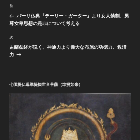
投
前
前
稿
の
パーリ仏典『テーリー・ガーター』より女人禁制、男
ナ
投
尊女卑思想の是非について考える
ビ
稿
ゲ
次
次
の
ー
盂蘭盆経が説く、神通力より偉大な布施の功徳力、救済
投
シ
力
稿
ョ
ン
七倶提仏母準提観世音菩薩（準提如来）