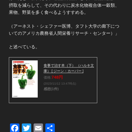
摂取を減らして、その代わりに炭水化物複合体━穀類、
果物、野菜を多く食べるようすすめる。
（アーネスト・シェファー医博、タフト大学の廊下につ
いてのアメリカ農務省人間栄養リサーチ・センター）」
と述べている。
食事で治す本（下） （ハルキ文
庫） [ ジーン・カーパー ]
748円
価格:
(2023/11/12 13:47時点)
感想(1件)
F
T
E
共