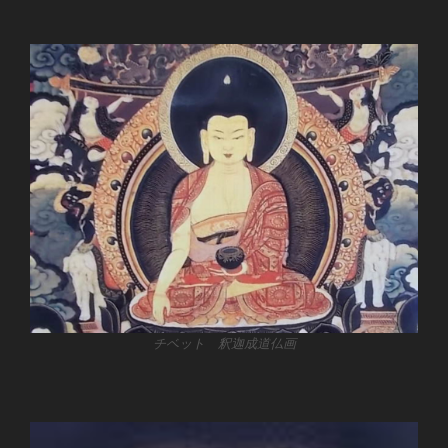
チベット 釈迦成道仏画