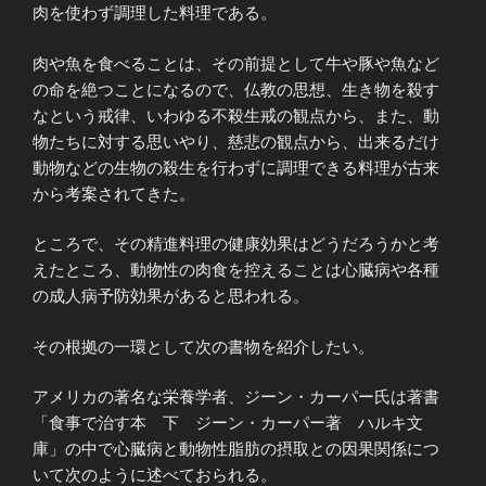
肉を使わず調理した料理である。
肉や魚を食べることは、その前提として牛や豚や魚など
の命を絶つことになるので、仏教の思想、生き物を殺す
なという戒律、いわゆる不殺生戒の観点から、また、動
物たちに対する思いやり、慈悲の観点から、出来るだけ
動物などの生物の殺生を行わずに調理できる料理が古来
から考案されてきた。
ところで、その精進料理の健康効果はどうだろうかと考
えたところ、動物性の肉食を控えることは心臓病や各種
の成人病予防効果があると思われる。
その根拠の一環として次の書物を紹介したい。
アメリカの著名な栄養学者、ジーン・カーパー氏は著書
「食事で治す本 下 ジーン・カーパー著 ハルキ文
庫」の中で心臓病と動物性脂肪の摂取との因果関係につ
いて次のように述べておられる。