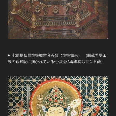
七倶提仏母準提観世音菩薩（準提如来） (胎蔵界曼荼
羅の遍知院に描かれている七倶提仏母準提観世音菩薩）