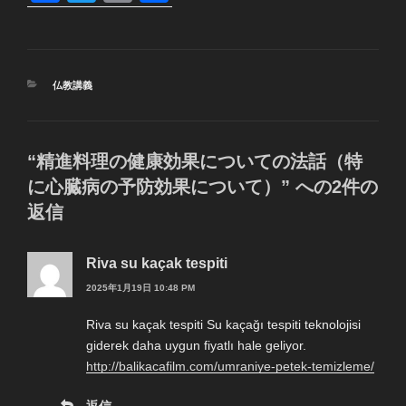
a
wi
m
有
c
tt
ail
e
er
カ
仏教講義
b
テ
ゴ
o
リ
ー
o
“精進料理の健康効果についての法話（特
k
に心臓病の予防効果について）” への2件の
返信
Riva su kaçak tespiti
2025年1月19日 10:48 PM
Riva su kaçak tespiti Su kaçağı tespiti teknolojisi
giderek daha uygun fiyatlı hale geliyor.
http://balikacafilm.com/umraniye-petek-temizleme/