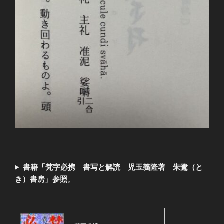
書籍「梵字必携 書写と解読 児玉義隆著 朱鷺（と
き）書房」参照
。