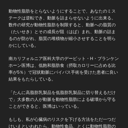
動物性脂肪をとらないようにすることで、あなたのミス
テークは逆転でき、動脈を詰まらせないように出来る。
数件の研究が動物性脂肪を制限すると、動脈への脂質の
（たいせき）とその成長が阻（はば）まれ、動脈の詰ま
るのが防がれ、脂質の堆積物が縮小させすることを明ら
かにしている。
南カリフォルニア医科大学のデービット・H・ブランケン
ホーン医博は、低飽和脂肪食（摂取カロリーに占める比
率が5％）で冠状動脈にバイパス手術を受けた患者に良い
結果をもたらしている。
「たんに高脂肪乳製品を低脂肪乳製品に切り替えるだけ
で」大多数の人が動脈を動物性脂肪による破壊から守る
ことができると、医博はいっている。
もしも、私が心臓病のリスクを下げる方法をただ一つだ
けいえといわれたら、動物性食品、とくに動物性脂肪の