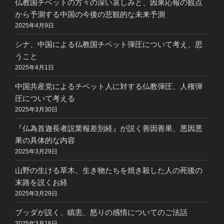
仏教国チベットの方々の深い哀しみと、因果応報の観点
から予測する中国の今後の悲観的な未来予測
2025年4月9日
シナ、中国による仏教国チベット弾圧について考え、思
うこと
2025年4月1日
中国共産党によるチベット人に対する仏教弾圧、人権弾
圧について考える
2025年3月30日
『仏為首迦長者説業報差別経』が説く善因善果、悪因悪
果の具体的な内容
2025年3月29日
山野の生ける草木、生き物たちを焼き殺した人の死後の
末路を説くお経
2025年3月29日
ブッダが説く、瞋恚、怒りの感情についてのご法話
2025年3月16日