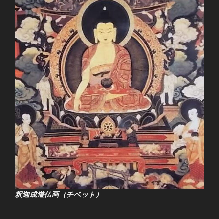
釈迦成道仏画（チベット）