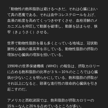
「動物性の飽和脂肪は避けるべきだ。それは心臓におい
て真の悪魔である。それは血中コレステロールを上げ、
血液の粘度を高めてくっつきやすくさせ、血栓溶解のメ
カニズムを抑圧して動脈を破壊し、動脈を詰まらせ、狭
窄（きょうさく）させる。
世界で動物性脂肪を最も多くとっている地域は、冠状動
脈性心臓病の最高率を示している。動物性脂肪の摂取の
増加が心臓病の増加を招いている。
1990年の世界保健機構（WHO）の報告は、摂取カロリー
に占める飽和脂肪の比率が３％～10％のところでは心臓
病が少ないことを明らかにしている。飽和脂肪の摂取が
それ以上になると、顕著な進行性の致命的心臓病を引き
起こすのだ。
アメリカと西欧諸国では、飽和脂肪が摂取カロリーの
15％～なんと20％を占めているところが多い。