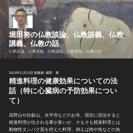
コ
ン
テ
ン
ツ
堀田努の仏教談論、仏教談義、仏教
へ
講義、仏教の話
ス
仏教談論、仏教談義、仏教論談、仏教講義、仏教の話
キ
ッ
プ
投
2023年11月12日
投稿者:
堀田 努
稿
精進料理の健康効果についての法
日:
話（特に心臓病の予防効果につい
て）
高野山や比叡山、永平寺などのお寺、宿坊に宿泊すると
精進料理が出される事が多いが、そもそも精進料理とは
動物性タンパク質を控えた料理、例えば肉や魚などの魚