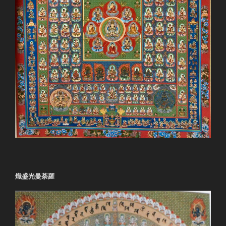
熾盛光曼荼羅