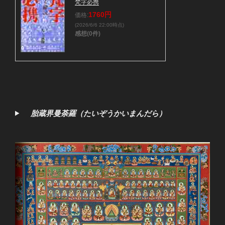
梵字必携
1760円
価格:
(2026/6/6 22:00時点)
感想(0件)
胎蔵界曼荼羅（たいぞうかいまんだら）