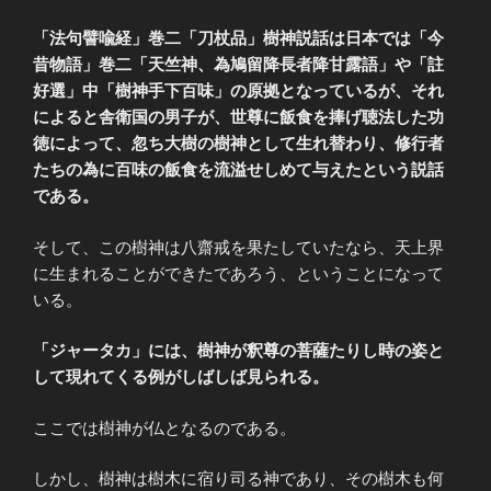
「法句譬喩経」巻二「刀杖品」樹神説話は日本では「今
昔物語」巻二「天竺神、為鳩留降長者降甘露語」や「註
好選」中「樹神手下百味」の原拠となっているが、それ
によると舎衛国の男子が、世尊に飯食を捧げ聴法した功
徳によって、忽ち大樹の樹神として生れ替わり、修行者
たちの為に百味の飯食を流溢せしめて与えたという説話
である。
そして、この樹神は八齋戒を果たしていたなら、天上界
に生まれることができたであろう、ということになって
いる。
「ジャータカ」には、樹神が釈尊の菩薩たりし時の姿と
して現れてくる例がしばしば見られる。
ここでは樹神が仏となるのである。
しかし、樹神は樹木に宿り司る神であり、その樹木も何