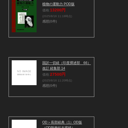
植物の運動力 POD版
13200円
価格:
(2025/8/16 11:18時点)
感想(0件)
国訳一切経（印度撰述部 66）
改訂 経集部 14
27500円
価格:
(2025/8/16 11:20時点)
感想(0件)
OD＞長部経典（1）OD版
（OD版南伝大蔵経）