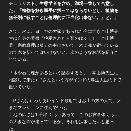
チュラリスト、生態学者を含め、満場一致して合意し
た。「植物を好き勝手に扱ってはならないとし、植物を
無差別に殺すことは倫理的に正当化出来ない。」と。」
さて、次に、ヨーガの大家であられた今は亡き本山博先
生は自身の著書『啓示された人類のゆくえⅡ 本山博
著 宗教真理出版』の中において、木に魂が宿っている
ので木を切ってはいけないと、次のようなお話を紹介さ
れている。
「木や石に魂があるという話をすると、（本山博先生に
相談して来た）Pさんという方がインドの厚生大臣の下で
働いていた。
（Pさんは）わりあいインド政府ではお上の方の人で、大
きなマンションに住んでいた。
土地の広さは1 千坪 ぐらいあって、このお宮全体くらい
の大きな館が建っているが、それを拡張したいと思っ
た。