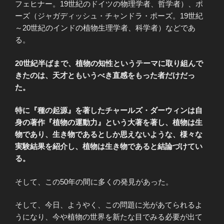
フェヒナー。19世紀のドイツの物理学者、哲学者）、ポ
ーズ（ジャガディッシュ・チャンドラ・ポーズ。19世紀
～20世紀のインドの植物生理学者、科学者）などであ
る。
20世紀半ばまで、植物の知性というテーマに取り組んで
きたのは、天才ともいうべき直感をもった者だけだっ
た。
特に『種の起源』を著したチャールズ・ダーウィンは自
身の著作『植物の運動力』という大著を著し、植物は生
物であり、生き物であるとしか思えないような、様々な
実験結果を紹介し、植物は生き物であると結論づけてい
る。
そして、この50年の間に多くの発見があった。
そして、今日、ようやく、この問題に光があてられるよ
うになり、今や植物の世界を新たな目でみる必要が出て