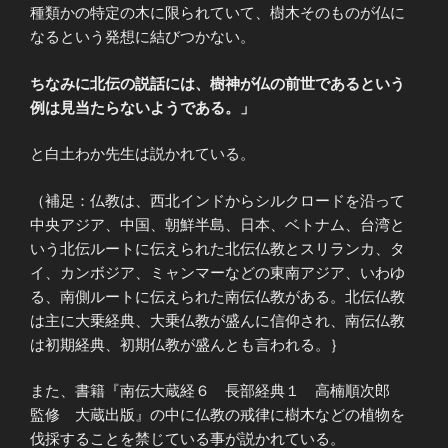
種類かの特定の木に限られていて、樹木そのものが仏に
なるという発想に結びつかない。
ちなみに北伝の説話には、樹神が仏の前世であるという
例は見当たらないようである。」
と白土わか先生は説かれている。
（補足：仏教は、西北インドからシルクロードを沿って
中央アジア、中国、朝鮮半島、日本、ベトナム、台湾と
いう北伝ルートに伝えられた北伝仏教とスリランカ、タ
イ、カンボジア、ミャンマーなどの東南アジア、いわゆ
る、南側ルートに伝えられた南伝仏教がある。北伝仏教
は主に大乗経典、大乗仏教が盛んに信仰され、南伝仏教
は初期経典、初期仏教が盛んとも言われる。｝
また、書籍『南伝大蔵経６ 長部経典１ 高楠順次郎
監修 大蔵出版』の中に仏教の戒律に樹木などの植物を
伐採することを禁じている事が説かれている。