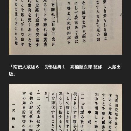
「南伝大蔵経６ 長部経典１ 高楠順次郎 監修 大蔵出
版」