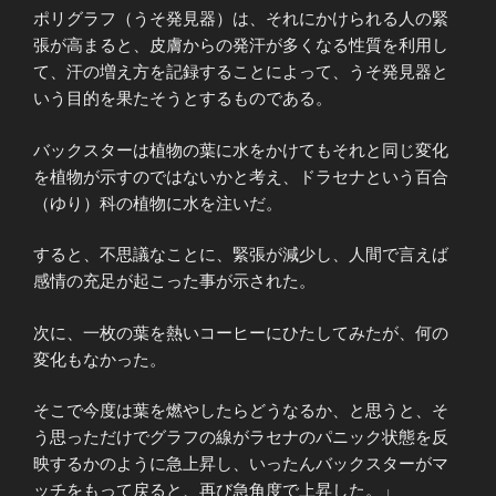
ポリグラフ（うそ発見器）は、それにかけられる人の緊
張が高まると、皮膚からの発汗が多くなる性質を利用し
て、汗の増え方を記録することによって、うそ発見器と
いう目的を果たそうとするものである。
バックスターは植物の葉に水をかけてもそれと同じ変化
を植物が示すのではないかと考え、ドラセナという百合
（ゆり）科の植物に水を注いだ。
すると、不思議なことに、緊張が減少し、人間で言えば
感情の充足が起こった事が示された。
次に、一枚の葉を熱いコーヒーにひたしてみたが、何の
変化もなかった。
そこで今度は葉を燃やしたらどうなるか、と思うと、そ
う思っただけでグラフの線がラセナのパニック状態を反
映するかのように急上昇し、いったんバックスターがマ
ッチをもって戻ると、再び急角度で上昇した。」