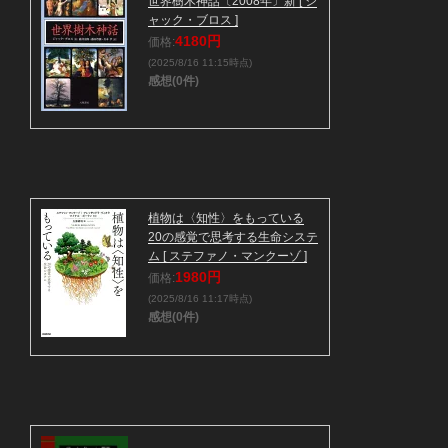
世界樹木神話〔2008年〕新 [ ジ
ャック・ブロス ]
4180円
価格:
(2025/8/16 11:15時点)
感想(0件)
植物は〈知性〉をもっている
20の感覚で思考する生命システ
ム [ ステファノ・マンクーゾ ]
1980円
価格:
(2025/8/16 11:17時点)
感想(0件)