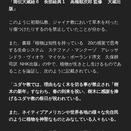
「南伝大蔵経６ 長部経典１ 高楠順次郎 監修 大蔵出
版」
このように初期仏教、ジャイナ教において草木を刈った
り傷つけたりするのを禁止していたことが分かる。
また、書籍
『
植物は知性を持っている 20の感覚で思考
する生命システム ステファノ・マンクーゾ アレッサ
ンドラ・ヴィオラ マイケル・ポーランド序文 久保耕
司訳 NHK出版』の中で、植物が生きとし生けるものであ
ることを論証し、次のように記載されている。
「
ユダヤ教では、理由もなく木を切る事が禁止され「樹
木の新年」すなわち、春の到来を祝い、樹木に感謝を捧
げるユダヤ教の祭日が祝われている。
また、ネイティブアメリカンや世界各地の様々な先住民
のように植物を神聖なものとみなしている人々もいる。