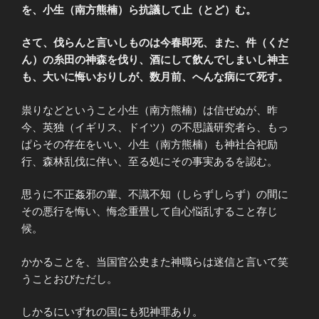
を、小生（南方熊楠）ら抗議して止（とど）む。
さて、伐らんと言いしものは今春即死、また、件（くだ
ん）の糸田の神森を伐り、酒にして飲んでしまいし神主
も、大いに悔いおりしが、数月前、へんな病にて死す。
祟りなどということ小生（南方熊楠）は信ぜぬが、昨
今、英独（イギリス、ドイツ）の不思議研究者ら、もっ
ぱらその存在をいい、小生（南方熊楠）も神社合祀励
行、森林乱伐に伴い、至る処にその事実あるを認む。
思うに不正姦邪の輩、不識不知（しらずしらず）の間に
その悪行を悔い、悔念重畳して自心悩乱すること存じ
候。
かかることを、当国官公史また神職らは迷信と言いて笑
うことおびただし。
しかるにいずれの国にも犯神罪あり。