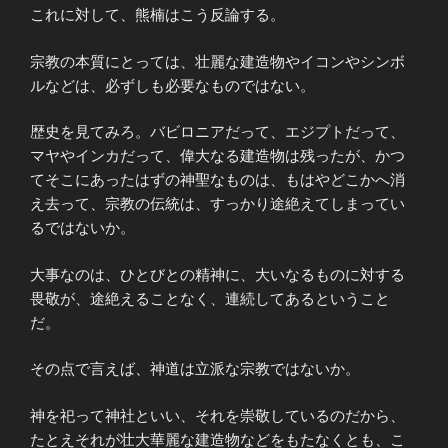
これに対して、熊楠はこう反論する。
宗教の本質にとっては、壮麗な建造物やイコンやシンボ
ルなどは、必ずしも必要なものではない。
歴史を見てみろ。バビロニアだって、エジプトだって、
マヤやインカだって、偉大なる建造物は残ったが、かつ
てそこにあったはずの神聖なものは、もはやどこかへ消
え去って、宗教の伝統は、すっかり途絶えてしまってい
るではないか。
大事なのは、ひとびとの精神に、大いなるものに対する
畏敬が、途絶えることなく、連続してあるということ
だ。
その点で言えば、神道は立派な宗教ではないか。
神を祀って神社といい、それを崇敬しているのだから、
たとえそれが壮大華麗な建造物などをもたなくとも、こ