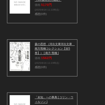
5170円
価格:
(2025/8/16 11:22時点)
感想(0件)
森の思想 （河出文庫河出文庫
南方熊楠コレクション【全5
巻】） [ 南方 熊楠 ]
1562円
価格:
(2025/8/16 11:23時点)
感想(0件)
「未知」への事典 [ コリン・ウ
ィルソン ]