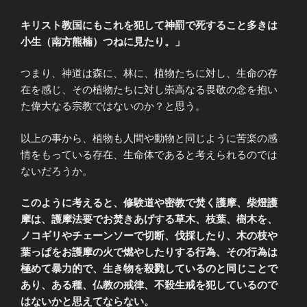
キリスト教国にもこれを犯して神罰で死すること多きは
小生（南方熊楠）つねに見たり。」
つまり、神道は森に、林に、植物たちに対し、生命の存
在を感じ、その植物たちに対し崇高なる畏敬の念を抱い
た偉大なる宗教ではないのか？と思う。
以上の事から、植物も人間や動物と同じように苦楽の感
情をもっている存在、生命体であると考えられるのでは
ないだろうか。
このように考えると、修験道や密教で焚く護摩、柴燈護
摩は、護摩法要でお焚きあげする草木、枝葉、樹木を、
ノコギリやチェーンソーで切断、伐採したり、木の枝や
葉っぱをお護摩の火で燃やしたりする行為、その行為は
極めて暴力的で、生き物を殺戮しているのと同じことで
あり、ある種、仏教の戒律、不殺生戒を犯しているので
はないかと思えてならない。