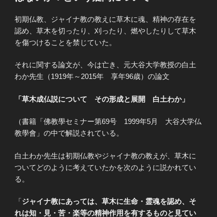
初期仏教、ジャイナ教の教えに草木に魂、精神の存在を
認め、草木を切ったり、刈ったり、燃やしたりして草木
を傷つけることを禁じていた。
それに関する論文が、今は亡き、元大谷大学教授の白土
わか先生（1919年～2015年 享年96歳）の論文
「草木成仏説について その形成と展開 白土わか」
（書籍「佛教學セミナー第69号 1999年5月 大谷大学仏
教學會」の中で解説されている。
白土わか先生は初期仏教やジャイナ教の教えが、草木に
ついてどのように考えていたかを次のように説かれてい
る。
「
ジャイナ教にあっては、草木に生命・霊魂を認め、そ
れは知・見・苦・楽等の精神作用を有するものと見てい