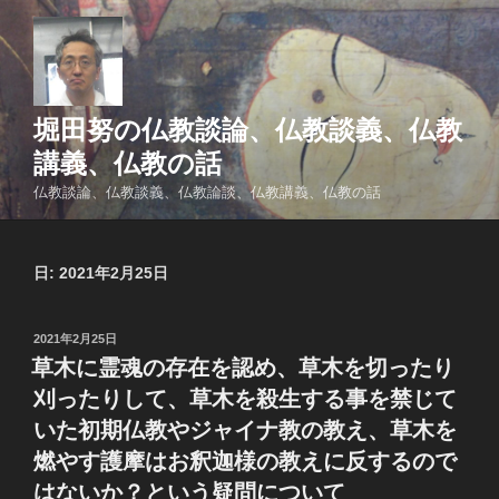
コ
ン
テ
ン
ツ
堀田努の仏教談論、仏教談義、仏教
へ
講義、仏教の話
ス
仏教談論、仏教談義、仏教論談、仏教講義、仏教の話
キ
ッ
プ
日:
2021年2月25日
投
2021年2月25日
稿
草木に霊魂の存在を認め、草木を切ったり
日:
刈ったりして、草木を殺生する事を禁じて
いた初期仏教やジャイナ教の教え、草木を
燃やす護摩はお釈迦様の教えに反するので
はないか？という疑問について