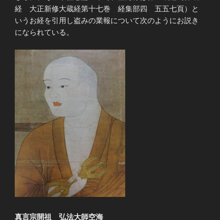
経 大正新修大蔵経第十七巻 経集部四 五五七頁）と
いうお経を引用し盗みの業報について次のようにお説き
になられている。
真言宗開祖 弘法大師空海