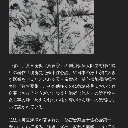
つぎに、真言密教（真言宗）の開祖弘法大師空海様の晩
年の著作「秘密曼陀羅十住心論」や日本の浄土宗に大き
な影響を与えたとされる天台宗僧侶、慧心僧都源信様の
著作「往生要集」、その他多くの仏教諸経典において偸
盗罪（ちゅうとうざい）つまり他者（他人）の所有物を
盗む事の罪（与えられない物を奪い取る罪）の業報につ
いて説かれている。
弘法大師空海様が著された「秘密曼荼羅十住心論第一
巻」において盗み、窃盗、泥棒、収奪の業報について次