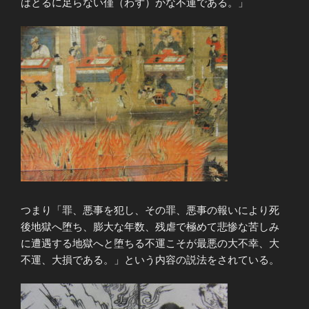
はとるに足らない僅（わず）かな不運である。」
つまり「罪、悪事を犯し、その罪、悪事の報いにより死
後地獄へ堕ち、膨大な年数、残虐で極めて悲惨な苦しみ
に遭遇する地獄へと堕ちる不運こそが最悪の大不幸、大
不運、大損である。」という内容の説法をされている。