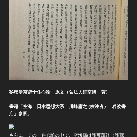
秘密曼荼羅十住心論 原文（弘法大師空海 著）
書籍「空海 日本思想大系 川崎庸之 (校注者） 岩波書
店」
参照。
さらに、その十住心論の中で、空海様は雑宝蔵経（雑蔵