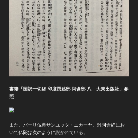
書籍「国訳一切経 印度撰述部 阿含部 八 大東出版社」参
照
また、パーリ仏典サンユッタ・ニカーヤ、雑阿含経にお
いて仏陀は次のように説かれている。