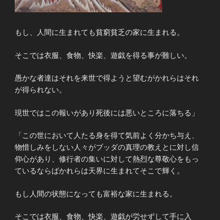
もし、人間に生まれても貧窮貧乏の家に生まれる。
そこでは衣服、食物、快楽、遊戯を得る事が難しい。
愚かな者達はそれを来世で得ようと望むがかれらはそれ
が得られない。
現世ではこの報いがあり死後には悪いところに落ちる」
「この世において人たる身を得て気前よく分かち与え、
物惜しみをしない人々がブッダの真理の教えとに対し信
仰心があり、修行者の集いに対して熱烈な尊敬心をもっ
ているならばかれらは天界に生まれてそこで輝く。
もし人間の状態になっても富裕な家に生まれる。
そこでは衣服、食物、快楽、遊戯が労せずして手に入