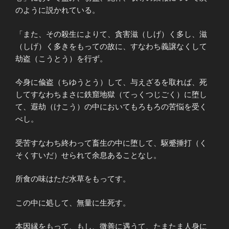
のように説かれている。
「また、その殺生によりて、貪害滋（しげ）く多し、滋
（しげ）く多きをもっての故に、すなわち義譲なくして
劫盗（こうとう）を行ず。
今身に偸盗（ちゆうとう）して、
与えざるを取れば、死
してすなわちまさに鉄窟地獄（てっくつじごく）に堕し
て、
遐
劫（けこう）
の中において
もろもろの苦悩を受く
べし。
受苦すなわち終わって畜生の中に堕して、駆
蹙
捶打（く
そくすいだ）せられて余息あることなし。
所食の味はただ水草をもってす。
この中に処して、無量に生死す。
本因縁をもって、もし、微善に遇うて、たまたま人身に