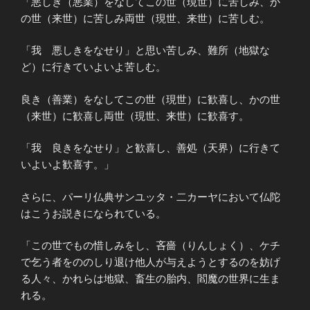
「悪しき（悪業）をなしてこの世（現世）に苦しみ、か
の世（来世）に苦しみ両世（現世、来世）に苦しむ。
「我 悪しきをなせり」と思い苦しみ、難所（地獄な
ど）に行きていよいよ苦しむ。
良き（善業）をなしてこの世（現世）に歓喜し、かの世
（来世）に歓喜し両世（現世、来世）に歓喜す。
「我 良きをなせり」と歓喜し、善処（天界）に行きて
いよいよ歓喜す。」
さらに、パーリ仏典サンユッタ・二カーヤにおいて仏陀
はこうお説きになられている。
「この世でもの惜しみをし、吝嗇（りんしょく）、ケチ
で乞う者をののしり退け他人が与えようとするのを妨げ
る人々、かれらは地獄、畜生の胎内、閻魔の世界に生ま
れる。