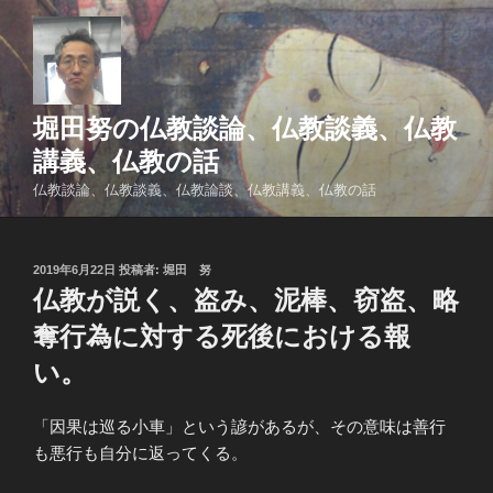
コ
ン
テ
ン
ツ
堀田努の仏教談論、仏教談義、仏教
へ
講義、仏教の話
ス
仏教談論、仏教談義、仏教論談、仏教講義、仏教の話
キ
ッ
プ
投
2019年6月22日
投稿者:
堀田 努
稿
仏教が説く、盗み、泥棒、窃盗、略
日:
奪行為に対する死後における報
い。
「因果は巡る小車」という諺があるが、その意味は善行
も悪行も自分に返ってくる。