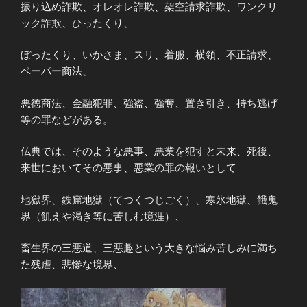
振り込め詐欺、オレオレ詐欺、架空請求詐欺、ワンクリ
ック詐欺、ひったくり、
ぼったくり、いかさま、スリ、着服、横領、不正請求、
ペーパー商法、
悪徳商法、金融犯罪、強盗、強奪、置き引き、持ち逃げ
等の罪などがある。
仏典では、そのような悪事、悪業を犯すと未来、死後、
来世においてその悪事、悪業の罪の報いとして
地獄界、鉄窟地獄（てつくつじごく）、寒氷地獄、餓鬼
界（飢えや渇き等に苦しむ境涯）、
畜生界の三悪道、三悪趣という大きな悩み苦しみに満ち
た残虐、悲惨な境界、