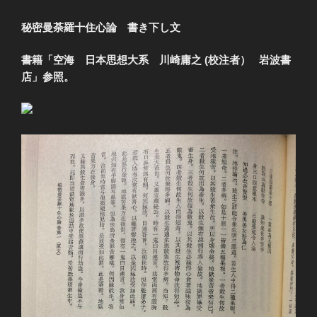
秘密曼荼羅十住心論 書き下し文
書籍「空海 日本思想大系 川崎庸之 (校注者） 岩波書
店」
参照。