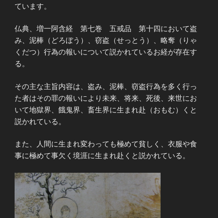
ています。
仏典、増一阿含経 第七巻 五戒品 第十四において盗
み、泥棒（どろぼう）、窃盗（せっとう）、略奪（りゃ
くだつ）行為の報いについて説かれているお経が存在す
る。
その主な主旨内容は、盗み、泥棒、窃盗行為を多く行っ
た者はその罪の報いにより未来、将来、死後、来世にお
いて地獄界、餓鬼界、畜生界に生まれ赴（おもむ）くと
説かれている。
また、人間に生まれ変わっても極めて貧しく、衣服や食
事に極めて事欠く境涯に生まれ赴くと説かれている。