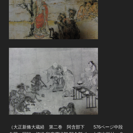
（大正新脩大蔵経 第二巻 阿含部下 576ページ中段