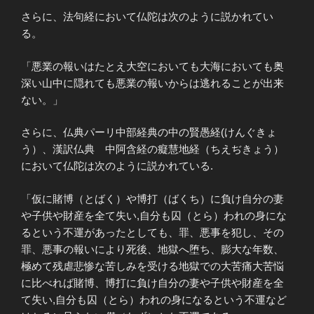
さらに、法句経において仏陀は次のように説かれてい
る。
「悪業の報いはたとえ大空においても大海においても奥
深い山中に隠れても悪業の報いからは逃れることが出来
ない。」
さらに、仏典パーリ中部経典の中の賢愚経(けんぐきょ
う）、漢訳仏典 中阿含経の癡慧地経（ちえぢきょう）
において仏陀は次のように説かれている.
「仮に賭博（とばく）や博打（ばくち）に負け自分の妻
や子供や財産を全て失い,自分も囚（とら）われの身にな
るという不運があったとしても、罪、悪事を犯し、その
罪、悪事の報いにより死後、地獄へ堕ち、膨大な年数、
極めて残虐悲惨な苦しみを受ける地獄での大苦痛大苦悩
に比べれば賭博、博打に負け自分の妻や子供や財産を全
て失い,自分も囚（とら）われの身になるという不運など