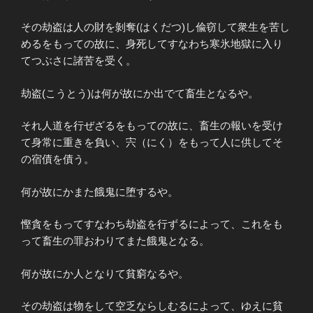
その劫盗は人の財を剝奪(はくだつ)し偸窃して衆生を苦し
めるをもっての故に、身死してすなわち寒氷地獄に入り
てつぶさに諸苦を受く。
劫盗(こうとう)は何が故にか出でて畜生となるや。
それ人道を行ぜざるをもっての故に、畜生の報いを受け
て身常に重きを負い、宍（にく）をもって人に供してそ
の宿債を債う。
何が故にかまた餓鬼に堕するや。
慳貪をもってすなわち劫盗を行ずるによって、これをも
って畜生の罪おわりてまた餓鬼となる。
何が故にか人となりて貧窮なるや。
その劫盗は物をして空乏ならしむるによって、ゆえに貧