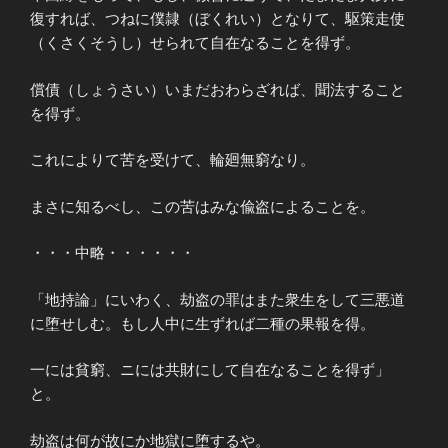
復すれば、つねに僕隷（ぼくれい）となりて、駆策走使
（くさくそうし）せられて自在なることを得ず。
償債（しょうさい）いまだおわらざれば、聞法すること
を得ず。
これによりて苦を受けて、輪廻無窮なり。
まさに知るべし、この苦はみな偸盗によることを。
・・・中略・・・・・・
「地持論」にいわく、劫盗の罪はまた衆生をして三悪道
に堕せしむ。もし人中に生ずれば二種の果報を得。
一には貧窮、ニには共財にして自在なることを得ず」
と。
劫盗は何が故にか地獄に堕するや。