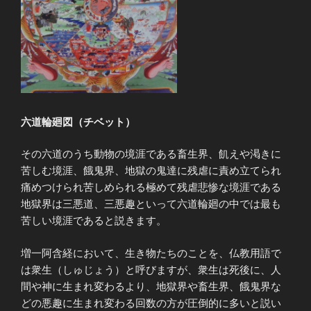
六道輪廻図（チベット）
その六道のうち動物の境涯である畜生界、飢えや渇きに
苦しむ境涯、餓鬼界、地獄の鬼達に残虐に責め立てられ
痛めつけられ苦しめられる極めて残虐悲惨な境涯である
地獄界は三悪道、三悪趣といって六道輪廻の中では最も
苦しい境涯であると説きます。
増一阿含経において、生き物たちのことを、仏教用語で
は衆生（しゅじょう）と呼びますが、衆生は死後に、人
間や神に生まれ変わるより、地獄界や畜生界、餓鬼界な
どの悪趣に生まれ変わる回数の方が圧倒的に多いと説い