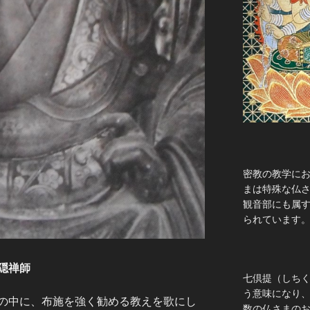
密教の教学に
まは特殊な仏
観音部にも属
られています
師
七倶提（しち
う意味になり
の中に、布施を強く勧める教えを歌にし
数の仏さまの