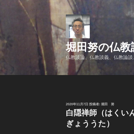
コ
ン
テ
ン
ツ
へ
堀田努の仏教
ス
キ
仏教談論、仏教談義、仏教論談
ッ
プ
投
2020年11月7日
投稿者:
堀田 努
稿
白隠禅師（はくい
日:
ぎょううた）