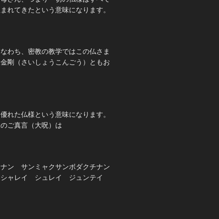
生まれてきたという意味になります。
すなわち、密教の教学ではこの仏さま
勝金剛（さいしょうこんごう）ともお
。
も優れた仏様という意味になります。
様のご真言（大呪）は
タナン サンミャクサンボダクチナン
ンシャレイ シュレイ ジュンテイ