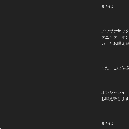
または
ノウヴァサッ
タニャタ オ
カ とお唱え
また、この仏
オンシャレイ
お唱え致しま
または