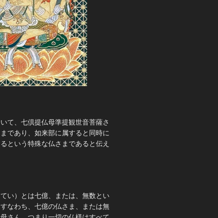
おいて、七倶提仏母準提観世音菩薩さ
さまであり、如来部に属すると同時に
するという特殊な仏さまであると伝え
。
くてい）とは七億、または、無数とい
、すなわち、七億の仏さま、または無
お母さん、つまり一切の仏様はすべて