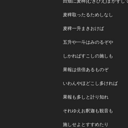
田畑に麦稗(むぎひえ)まかずし
麦稗取ったるためしなし
麦稗一升まきおけば
五升や一斗はみのるぞや
しかればすこしの施しも
果報は倍倍あるものぞ
いわんやほどこし多ければ
果報も多しと計り知れ
それゆえお釈迦も観音も
施しせよとすすめたり