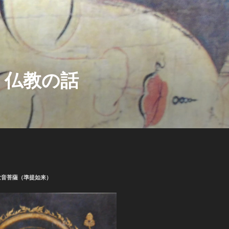
、仏教の話
世音菩薩（準提如来）