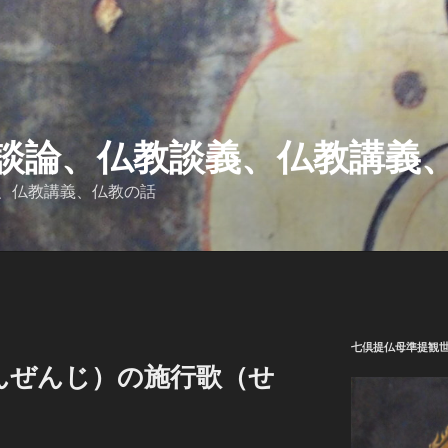
談論、仏教談義、仏教講義
、仏教講義、仏教の話
七倶提仏母準提観
んぜんじ）の施行歌（せ