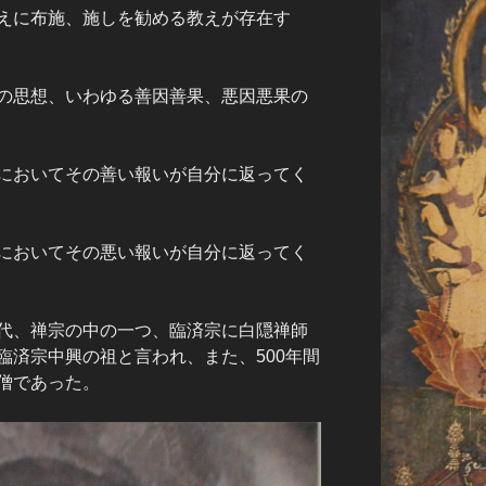
えに布施、施しを勧める教えが存在す
の思想、いわゆる善因善果、悪因悪果の
においてその善い報いが自分に返ってく
においてその悪い報いが自分に返ってく
代、禅宗の中の一つ、臨済宗に白隠禅師
臨済宗中興の祖と言われ、また、500年間
僧であった。