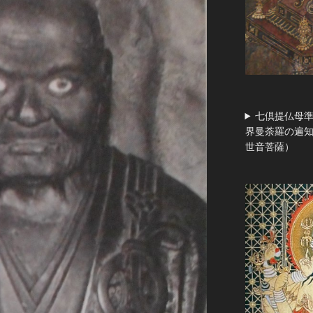
七倶提仏母準
界曼荼羅の遍
世音菩薩）