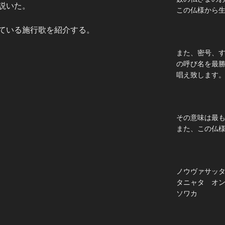
説いた。
この仏様から
ている施行歌を紹介する。
また、密号、
の呼び名を最
唱え致します
その意味は最
また、この仏
ノウヴァサッ
タニャタ オ
ソワカ