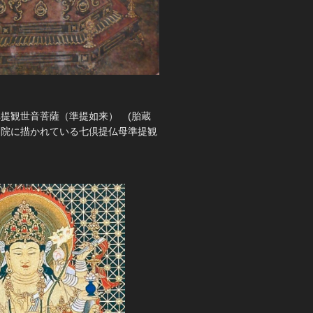
提観世音菩薩（準提如来） (胎蔵
知院に描かれている七倶提仏母準提観